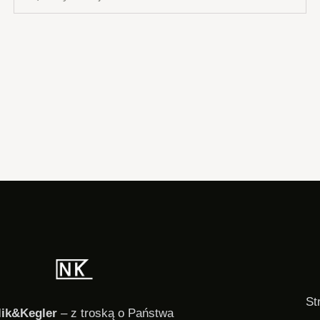
St
lik&Kegler
– z troską o Państwa