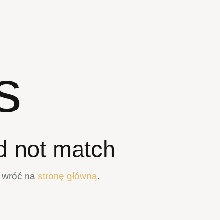
s
d not match
b wróć na
stronę główną
.