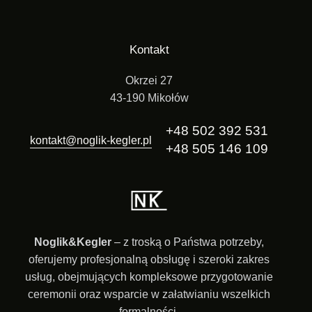
Kontakt
Okrzei 27
43-190 Mikołów
+48 502 392 531
kontakt@noglik-kegler.pl
+48 505 146 109
Noglik&Kegler
– z troską o Państwa potrzeby,
oferujemy profesjonalną obsługę i szeroki zakres
usług, obejmujących kompleksowe przygotowanie
ceremonii oraz wsparcie w załatwianiu wszelkich
formalności.