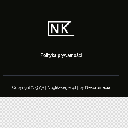
Polityka prywatności
Copyright © {{Y}} | Noglik-kegler.pl | by
Nexuromedia