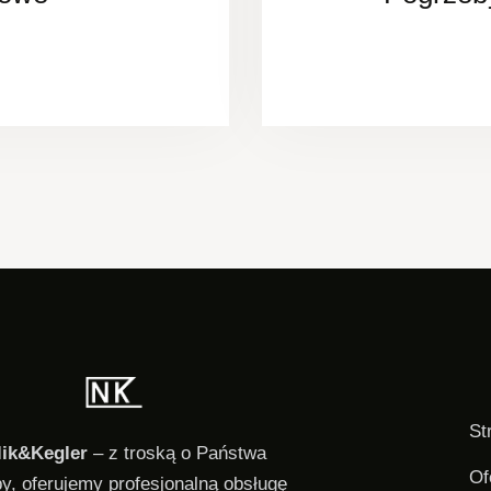
St
lik&Kegler
– z troską o Państwa
Of
by, oferujemy profesjonalną obsługę