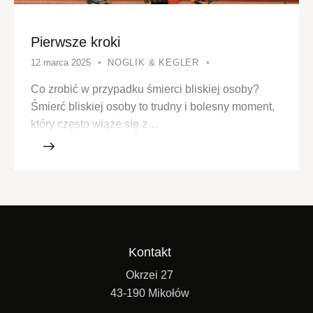
Pierwsze kroki
12 marca 2025
NOGLIK & KEGLER
Co zrobić w przypadku śmierci bliskiej osoby?
Śmierć bliskiej osoby to trudny i bolesny moment,
który często wiąże się z…
Kontakt
Okrzei 27
43-190 Mikołów