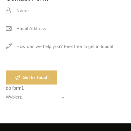
e:
do form1