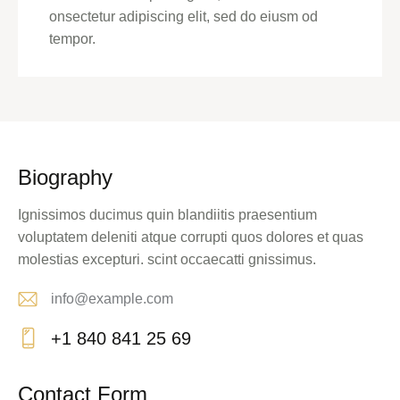
onsectetur adipiscing elit, sed do eiusm od
tempor.
Biography
Ignissimos ducimus quin blandiitis praesentium
voluptatem deleniti atque corrupti quos dolores et quas
molestias excepturi. scint occaecatti gnissimus.
info@example.com
E-
+1 840 841 25 69
m
Ph
ail:
on
Contact Form