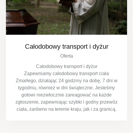
Całodobowy transport i dyżur
Oferta
Całodobowy transport i dyżur
Zapewniamy całodobowy transport ciała
Zmarłego, działając 24 godziny na dobę, 7 dni w
tygodniu, również w dni świąteczne. Jesteśmy
gotowi niezwłocznie zareagować na każde
zgłoszenie, zapewniając szybki i godny przewóz
ciała, zarówno na terenie kraju, jak i za granicą.